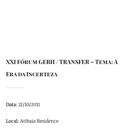
Our History
XXI Fórum GERH / TRANSFER – Tema: A
Era da Incerteza
Data:
21/10/2011
Local:
Atibaia Residence