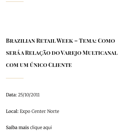
Our History
Brazilian Retail Week – Tema: Como
será a Relação do Varejo Multicanal
com um único Cliente
Data:
25/10/2011
Local:
Expo Center Norte
Saiba mais
clique aqui